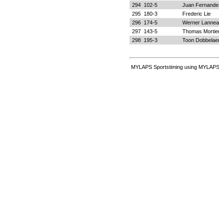
294
102-5
Juan Fernande
295
180-3
Frederic Lie
296
174-5
Werner Lannea
297
143-5
Thomas Mortie
298
195-3
Toon Dobbelae
MYLAPS Sportstiming using MYLAPS