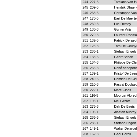
244
227-5
Tatsiana van 
245
209-5
Hendrik Dhaen
246
268-5
Christophe Vande
247
173-5
Bart De Maertel
248
269-3
Luc Demey
249
183-3
Gunter Arijs
250
279-3
Laurent Ronss
251
132-5
Patrick Deraed
252
123-3
Tom De Ceuny
253
285-1
Stefaan Engels 
254
138-5
Geert Benoit
255
184-3
Philippe De Cle
256
265-3
René schepen
257
139-1
Kristof De Jaeg
258
249-5
Domien De Cle
259
210-3
Pascal Doolae
260
222-1
Marc Claes
261
116-5
Moorgat Albrec
262
193-1
Mel Gerats
263
275-3
Dirk De Baets
264
106-1
Alastair Aubrey
265
285-5
Stefaan Engels
266
285-1
Stefaan Engels 
267
149-1
Walter Delaruel
268
162-3
Gaël Cornil