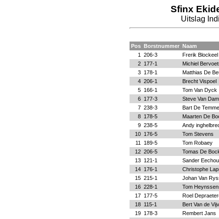
Sfinx Ekid
Uitslag In
Pos
Borstnummer
Naam
1
206-3
Frerik Blockeel
2
177-1
Michiel Bervoet
3
178-1
Matthias De Be
4
206-1
Brecht Vispoel
5
166-1
Tom Van Dyck
6
177-3
Steve Van Da
7
238-3
Bart De Temm
8
178-5
Maarten De Bo
9
238-5
Andy inghelbre
10
176-5
Tom Stevens
11
189-5
Tom Robaey
12
206-5
Tomas De Boc
13
121-1
Sander Eechou
14
176-1
Christophe La
15
215-1
Johan Van Rys
16
228-1
Tom Heynssen
17
177-5
Roel Depraeter
18
115-1
Bert Van de Vij
19
178-3
Rembert Jans