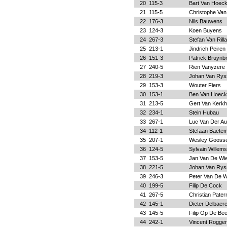
20
115-3
Bart Van Hoec
21
115-5
Christophe Van
22
176-3
Nils Bauwens
23
124-3
Koen Buyens
24
267-3
Stefan Van Rill
25
213-1
Jindrich Peiren
26
151-3
Patrick Bruynb
27
240-5
Rien Vanyzere
28
219-3
Johan Van Rys
29
153-3
Wouter Fiers
30
153-1
Ben Van Hoeck
31
213-5
Gert Van Kerkh
32
234-1
Stein Hubau
33
267-1
Luc Van Der A
34
112-1
Stefaan Baete
35
207-1
Wesley Gooss
36
124-5
Sylvain Willems
37
153-5
Jan Van De Wie
38
221-5
Johan Van Rys
39
246-3
Peter Van De W
40
199-5
Filip De Cock
41
267-5
Christian Pater
42
145-1
Dieter Delbaer
43
145-5
Filip Op De Be
44
242-1
Vincent Rogge