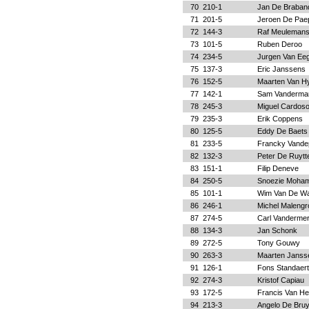
70
210-1
Jan De Braban
71
201-5
Jeroen De Pae
72
144-3
Raf Meuleman
73
101-5
Ruben Deroo
74
234-5
Jurgen Van Ee
75
137-3
Eric Janssens
76
152-5
Maarten Van Hy
77
142-1
Sam Vandermar
78
245-3
Miguel Cardos
79
235-3
Erik Coppens
80
125-5
Eddy De Baets
81
233-5
Francky Vande
82
132-3
Peter De Ruytt
83
151-1
Filip Deneve
84
250-5
Snoezie Moha
85
101-1
Wim Van De Wa
86
246-1
Michel Malengr
87
274-5
Carl Vanderme
88
134-3
Jan Schonk
89
272-5
Tony Gouwy
90
263-3
Maarten Janss
91
126-1
Fons Standaert
92
274-3
Kristof Capiau
93
172-5
Francis Van H
94
213-3
Angelo De Bru