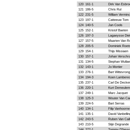
120
161-1
Dirk Van Esbro
121
186-5
Chris Rul
122
231-5
William Vermin
123
197-1
Catteeuw Tom
124
140-5
Jan Cools
125
152-1
Kristof Baeten
126
197-3
Lagaeysse Diet
127
157-5
Maarten Van R
128
205-5
Dominiek Roet
129
154-1
Thijs Missiaen
130
157-1
Johan Verschr
131
134-5
Stephan Wullae
132
143-1
Jo Mortier
133
276-1
Bart Wittevrong
134
194-3
Koen Lamberec
135
237-1
Carl De Decke
136
220-1
Kurt Demeulem
137
249-1
Marc Jacquet
138
125-3
Wouter Van Ca
139
224-5
Bart Serras
140
134-1
Filip Vanhoorne
141
135-1
David Vanbelli
142
243-5
Ruben Van Cail
143
210-5
Stijn Degrande
144
277-1
Tommy D'heuva