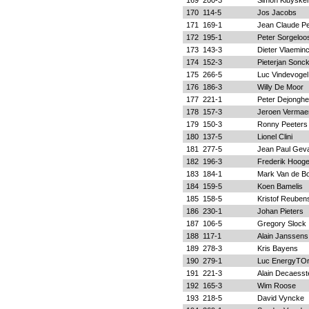
169
200-3
Simon Kluyske
170
114-5
Jos Jacobs
171
169-1
Jean Claude Pe
172
195-1
Peter Sorgeloo
173
143-3
Dieter Vlaemin
174
152-3
Pieterjan Sonc
175
266-5
Luc Vindevogel
176
186-3
Willy De Moor
177
221-1
Peter Dejonghe
178
157-3
Jeroen Vermae
179
150-3
Ronny Peeters
180
137-5
Lionel Clini
181
277-5
Jean Paul Geva
182
196-3
Frederik Hooge
183
184-1
Mark Van de B
184
159-5
Koen Bamelis
185
158-5
Kristof Reuben
186
230-1
Johan Pieters
187
106-5
Gregory Slock
188
117-1
Alain Janssens
189
278-3
Kris Bayens
190
279-1
Luc EnergyTO
191
221-3
Alain Decaesst
192
165-3
Wim Roose
193
218-5
David Vyncke