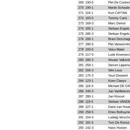
269
190-5
Piet De Coninc
270
190-1
Martin Schaub
271
118-1
Kurt CAYTAN
272
183-5
Tommy Cami
273
169-3
Marc Demol
274
285-1
Stefaan Engels 
275
285-3
Stefaan Engels
276
200-1
Bram Deschag
277
280-5
Piet Vanwormh
278
193-5
Voicu Matei
279
217-5
Lode Kreemers
280
280-3
Wouter Valken
281
258-1
Steven Lippens
282
209-3
Wim Leus
283
175-3
Youri Deweert
284
123-1
Koen Claeys
285
118-3
Michael DE 
286
240-3
Jan Vanfleteren
287
280-1
Jan Rossel
288
118-5
Stefaan VAN
289
227-1
Dario van Hou
290
258-5
Dries Bothuyne
291
154-3
Ludwig Versch
292
181-5
Tom De Roose
293
142-3
Hans Hosten