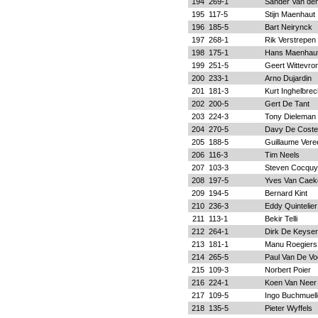
194
269-1
Sander Van de
195
117-5
Stijn Maenhaut
196
185-5
Bart Neirynck
197
268-1
Rik Verstrepen
198
175-1
Hans Maenhau
199
251-5
Geert Wittevro
200
233-1
Arno Dujardin
201
181-3
Kurt Inghelbrec
202
200-5
Gert De Tant
203
224-3
Tony Dieleman
204
270-5
Davy De Coste
205
188-5
Guillaume Vere
206
116-3
Tim Neels
207
103-3
Steven Cocquy
208
197-5
Yves Van Caek
209
194-5
Bernard Kint
210
236-3
Eddy Quintelier
211
113-1
Bekir Telli
212
264-1
Dirk De Keyser
213
181-1
Manu Roegiers
214
265-5
Paul Van De Vo
215
109-3
Norbert Poier
216
224-1
Koen Van Neer
217
109-5
Ingo Buchmuell
218
135-5
Pieter Wyffels