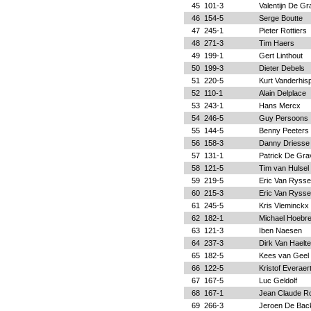
45
101-3
Valentijn De G
46
154-5
Serge Boutte
47
245-1
Pieter Rottiers
48
271-3
Tim Haers
49
199-1
Gert Linthout
50
199-3
Dieter Debels
51
220-5
Kurt Vanderhispa
52
110-1
Alain Delplace
53
243-1
Hans Mercx
54
246-5
Guy Persoons
55
144-5
Benny Peeters
56
158-3
Danny Driesse
57
131-1
Patrick De Gra
58
121-5
Tim van Hulsel
59
219-5
Eric Van Rysse
60
215-3
Eric Van Rysse
61
245-5
Kris Vleminckx
62
182-1
Michael Hoebre
63
121-3
Iben Naesen
64
237-3
Dirk Van Haelte
65
182-5
Kees van Geel
66
122-5
Kristof Everaer
67
167-5
Luc Geldolf
68
167-1
Jean Claude R
69
266-3
Jeroen De Bac