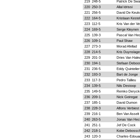
219
248-5
Patrick De Swa
220
250-3
Allal Idrissi
221
256-5
David De Keuk
222
164-5
Kristiaan Keste
223
112-5
Kris Van der V
224
169-5
Serge Kleynen
225
139-3
Pascal Van He
226
109-1
Paul Shaw
227
273-3
Morad Afellad
228
214-5
Kris Duynslage
229
201-3
Dries Van Hal
230
194-1
Stefaan Deboo
231
236-5
Eddy Quintelier
232
193-3
Bart de Jonge
233
117-3
Pedro Tallieu
234
139-5
Nils Destoop
235
149-5
Remko Deryck
236
209-1
Nick Geiregat
237
185-1
David Dumon
238
228-3
Alfons Verbiest
239
216-1
Ben Van Asselt
240
263-5
Jonas Van Hec
241
251-1
Jef De Cock
242
218-1
Kobe Debossc
243
120-3
Charles-Edoua