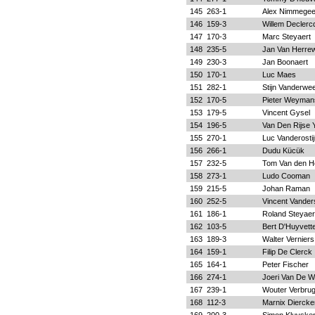
145
263-1
Alex Nimmegee
146
159-3
Willem Declerc
147
170-3
Marc Steyaert
148
235-5
Jan Van Herre
149
230-3
Jan Boonaert
150
170-1
Luc Maes
151
282-1
Stijn Vanderwe
152
170-5
Pieter Weyman
153
179-5
Vincent Gysel
154
196-5
Van Den Rijse 
155
270-1
Luc Vanderosti
156
266-1
Dudu Kücük
157
232-5
Tom Van den H
158
273-1
Ludo Cooman
159
215-5
Johan Raman
160
252-5
Vincent Vande
161
186-1
Roland Steyaer
162
103-5
Bert D'Huyvett
163
189-3
Walter Verniers
164
159-1
Filip De Clerck
165
164-1
Peter Fischer
166
274-1
Joeri Van De W
167
239-1
Wouter Verbru
168
112-3
Marnix Diercke