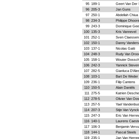
95
189-1
Geert Van Der 
96
205-3
Jan Guns
97
250-1
Abdellah Chiua
98
234-3
Philippe Dhoor
99
243-3
Dominique Gee
100
135-3
Kris Vannevel
101
252-1
Sven Claessen
102
150-1
Danny Vanders
103
137-1
Nicolas Gatti
104
248-3
Rudy Van Droo
105
158-1
Wouter Dossc
106
242-3
Yannick Steve
107
282-5
Gianluca D'Ale
108
103-1
Bart De Weder
109
236-1
Filip Cantens
110
150-5
Alain Daniëls
111
275-5
Katrien Desche
112
278-5
Olivier Van Oo
113
257-5
Yael Vandenbu
114
207-3
Stijn Van Vynck
115
247-3
Eric Van Herr
116
140-1
Laurens Caest
117
106-3
Benjamin Vervu
118
144-1
Pascal Steels
119
235-1
Jan Van Herre