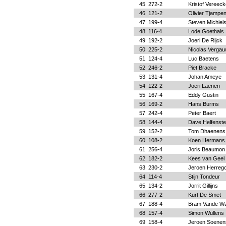
45
272-2
Kristof Vereeck
46
121-2
Olivier Tjampe
47
199-4
Steven Michiel
48
116-4
Lode Goethals
49
192-2
Joeri De Rijck
50
225-2
Nicolas Verga
51
124-4
Luc Baetens
52
246-2
Piet Bracke
53
131-4
Johan Ameye
54
122-2
Joeri Laenen
55
167-4
Eddy Gustin
56
169-2
Hans Burms
57
242-4
Peter Baert
58
144-4
Dave Helfenst
59
152-2
Tom Dhaenens
60
108-2
Koen Hermans
61
256-4
Joris Beaumon
62
182-2
Kees van Geel
63
230-2
Jeroen Herreg
64
114-4
Stijn Tondeur
65
134-2
Jorrit Gillijns
66
277-2
Kurt De Smet
67
188-4
Bram Vande Wa
68
157-4
Simon Wullens
69
158-4
Jeroen Soenen