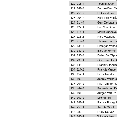
120
218-4
Toon Braeye
121
247-4
Bernard Van O
122
250-2
Hakim Idrissi
123
203-2
Benjamin Estié
124
214-4
Gert De Lausn
125
122-4
Filip Van Ossel
126
117-4
Marijn Vandevo
127
116-2
Nico Haegens
128
212-4
Thomas De Jo
129
138-4
Pieterjan Vand
130
132-2
Bart Verkerken
131
236-4
Didier De Clipp
132
235-4
Geert Van Hec
133
148-2
Franky Standae
134
114-2
Francis Vande
135
152-4
Peter Naudts
136
196-2
Jeffrey Verbru
137
204-2
Kris Temmerm
138
249-4
Kenneth Van D
139
101-2
Jürgen Van De 
140
109-2
Michel Tits
141
187-2
Patrick Bourgu
142
253-4
Jan De Waele
143
282-2
Rudy De Vos
144
165-2
Wim Wabbes