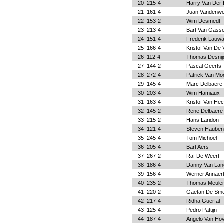
20
215-4
Harry Van Der 
21
161-4
Juan Vandenw
22
153-2
Wim Desmedt
23
213-4
Bart Van Gass
24
151-4
Frederik Lauwa
25
166-4
Kristof Van De 
26
112-4
Thomas Desnij
27
144-2
Pascal Geerts
28
272-4
Patrick Van M
29
145-4
Marc Delbaere
30
203-4
Wim Hamiaux
31
163-4
Kristof Van He
32
145-2
Rene Delbaere
33
215-2
Hans Laridon
34
121-4
Steven Hauben
35
245-4
Tom Michoel
36
205-4
Bart Aers
37
267-2
Raf De Weert
38
186-4
Danny Van Lan
39
156-4
Werner Annaer
40
235-2
Thomas Meule
41
220-2
Gaëtan De Sm
42
217-4
Ridha Guerfal
43
125-4
Pedro Pattijn
44
187-4
Angelo Van Ho