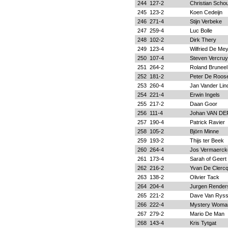
244
127-2
Christian Scho
245
123-2
Koen Cedeijn
246
271-4
Stijn Verbeke
247
259-4
Luc Bolle
248
102-2
Dirk Thery
249
123-4
Wilfried De Me
250
107-4
Steven Vercru
251
264-2
Roland Bruneel
252
181-2
Peter De Roos
253
260-4
Jan Vander Lin
254
221-4
Erwin Ingels
255
217-2
Daan Goor
256
111-4
Johan VAN DE
257
190-4
Patrick Ravier
258
105-2
Björn Minne
259
193-2
Thijs ter Beek
260
264-4
Jos Vermaerck
261
173-4
Sarah of Geert
262
216-2
Yvan De Clerc
263
138-2
Olivier Tack
264
204-4
Jurgen Render
265
221-2
Dave Van Ryss
266
222-4
Mystery Woma
267
279-2
Mario De Man
268
143-4
Kris Tytgat