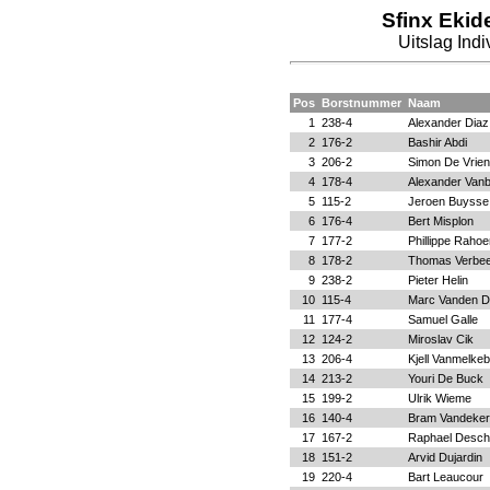
Sfinx Ekid
Uitslag Ind
Pos
Borstnummer
Naam
1
238-4
Alexander Diaz
2
176-2
Bashir Abdi
3
206-2
Simon De Vrien
4
178-4
Alexander Van
5
115-2
Jeroen Buysse
6
176-4
Bert Misplon
7
177-2
Phillippe Raho
8
178-2
Thomas Verbe
9
238-2
Pieter Helin
10
115-4
Marc Vanden D
11
177-4
Samuel Galle
12
124-2
Miroslav Cik
13
206-4
Kjell Vanmelke
14
213-2
Youri De Buck
15
199-2
Ulrik Wieme
16
140-4
Bram Vandeke
17
167-2
Raphael Desch
18
151-2
Arvid Dujardin
19
220-4
Bart Leaucour