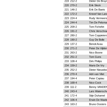
219
212-2
Dieter De Bruy
220
270-2
Erik Slock
221
146-2
Erik De Baets
222
172-2
Kristof Van La
223
224-4
Rudy Vermeer
224
244-4
Tim De Pelsma
225
209-2
Tom Fichefet
226
191-2
Chris Verschr
227
280-2
Tom Coppieter
228
190-2
Guy De Bolle
229
137-2
Benoit Avau
230
271-2
Peter De Vijlder
231
263-2
Nico Boone
232
251-2
Tom Guns
233
108-4
Dirk Philips
234
159-2
Mario De Vry
235
252-2
Dieter Nieuwbo
236
270-4
Adri van Vliet
237
194-4
Peter Capiau
238
168-4
Nico Cock
239
111-2
Benny VAND
240
243-4
Lars Watersch
241
172-4
Stijn Duhamel
242
106-4
Erwin De Wael
243
163-2
Bruno Oosters