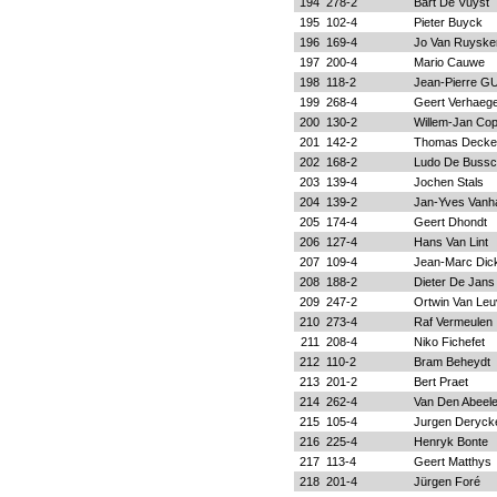
194
278-2
Bart De Vuyst
195
102-4
Pieter Buyck
196
169-4
Jo Van Ruyske
197
200-4
Mario Cauwe
198
118-2
Jean-Pierre G
199
268-4
Geert Verhaeg
200
130-2
Willem-Jan Co
201
142-2
Thomas Decke
202
168-2
Ludo De Bussc
203
139-4
Jochen Stals
204
139-2
Jan-Yves Vanh
205
174-4
Geert Dhondt
206
127-4
Hans Van Lint
207
109-4
Jean-Marc Dic
208
188-2
Dieter De Jans
209
247-2
Ortwin Van Le
210
273-4
Raf Vermeulen
211
208-4
Niko Fichefet
212
110-2
Bram Beheydt
213
201-2
Bert Praet
214
262-4
Van Den Abeel
215
105-4
Jurgen Deryck
216
225-4
Henryk Bonte
217
113-4
Geert Matthys
218
201-4
Jürgen Foré