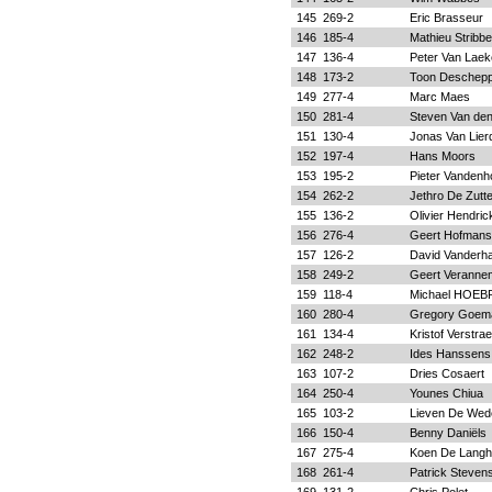
145
269-2
Eric Brasseur
146
185-4
Mathieu Stribbe
147
136-4
Peter Van Lae
148
173-2
Toon Deschep
149
277-4
Marc Maes
150
281-4
Steven Van de
151
130-4
Jonas Van Lier
152
197-4
Hans Moors
153
195-2
Pieter Vandenh
154
262-2
Jethro De Zutte
155
136-2
Olivier Hendric
156
276-4
Geert Hofmans
157
126-2
David Vanderh
158
249-2
Geert Veranne
159
118-4
Michael HOE
160
280-4
Gregory Goem
161
134-4
Kristof Verstrae
162
248-2
Ides Hanssens
163
107-2
Dries Cosaert
164
250-4
Younes Chiua
165
103-2
Lieven De Wed
166
150-4
Benny Daniëls
167
275-4
Koen De Lang
168
261-4
Patrick Steven