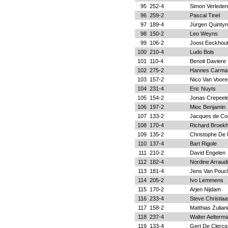
95
252-4
Simon Verlede
96
259-2
Pascal Tinel
97
189-4
Jürgen Quintyn
98
150-2
Leo Weyns
99
106-2
Joost Eeckhou
100
210-4
Ludo Bols
101
110-4
Benoit Daviere
102
275-2
Hannes Carma
103
157-2
Nico Van Voore
104
231-4
Eric Nuyts
105
154-2
Jonas Crepeel
106
197-2
Mioc Benjamin
107
133-2
Jacques de Co
108
170-4
Richard Broek
109
135-2
Christophe De
110
137-4
Bart Rigole
111
210-2
David Engelen
112
182-4
Nordine Arraudi
113
181-4
Jens Van Pouc
114
205-2
Ivo Lemmens
115
170-2
Arjen Nijdam
116
233-4
Steve Christia
117
158-2
Matthias Zuliani
118
237-4
Walter Aelterm
119
133-4
Gert De Clercq