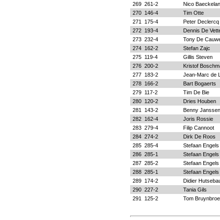
269
261-2
Nico Baeckelan
270
146-4
Tim Otte
271
175-4
Peter Declercq
272
193-4
Dennis De Vett
273
232-4
Tony De Cauw
274
162-2
Stefan Zajc
275
119-4
Gillis Steven
276
200-2
Kristof Bosch
277
183-2
Jean-Marc de L
278
166-2
Bart Bogaerts
279
117-2
Tim De Bie
280
120-2
Dries Houben
281
143-2
Benny Jansse
282
162-4
Joris Rossie
283
279-4
Filip Cannoot
284
274-2
Dirk De Roos
285
285-4
Stefaan Engels
286
285-1
Stefaan Engels 
287
285-2
Stefaan Engels
288
285-1
Stefaan Engels 
289
174-2
Didier Hutseba
290
227-2
Tania Gils
291
125-2
Tom Bruynbro