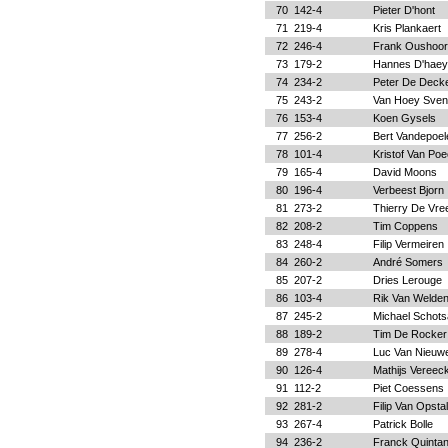
70
142-4
Pieter D'hont
71
219-4
Kris Plankaert
72
246-4
Frank Oushoo
73
179-2
Hannes D'haey
74
234-2
Peter De Deck
75
243-2
Van Hoey Sven
76
153-4
Koen Gysels
77
256-2
Bert Vandepoel
78
101-4
Kristof Van Po
79
165-4
David Moons
80
196-4
Verbeest Bjorn
81
273-2
Thierry De Vre
82
208-2
Tim Coppens
83
248-4
Filip Vermeiren
84
260-2
André Somers
85
207-2
Dries Lerouge
86
103-4
Rik Van Welde
87
245-2
Michael Schots
88
189-2
Tim De Rocker
89
278-4
Luc Van Nieuw
90
126-4
Mathijs Vereec
91
112-2
Piet Coessens
92
281-2
Filip Van Opstal
93
267-4
Patrick Bolle
94
236-2
Franck Quinta